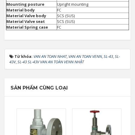
Mounting posture
Upright mounting
Material body
FC
Material Valve body
SCS (SUS)
Material Valve seat
SCS (SUS)
Material Spring case
FC
Từ khóa:
VAN AN TOAN NHAT
,
VAN AN TOAN VENN
,
SL-43
,
SL-
43V
,
SL-43 SL-43V VAN AN TOÀN VENN NHẬT
SẢN PHẨM CÙNG LOẠI