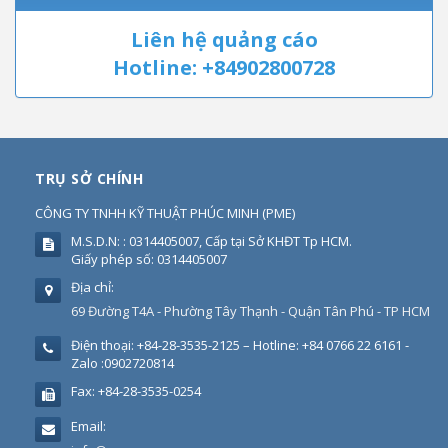
Liên hệ quảng cáo
Hotline: +84902800728
TRỤ SỞ CHÍNH
CÔNG TY TNHH KỸ THUẬT PHÚC MINH
(
PME
)
M.S.D.N: : 0314405007, Cấp tại Sở KHĐT Tp HCM.
Giấy phép số: 0314405007
Địa chỉ:
69 Đường T4A - Phường Tây Thạnh - Quận Tân Phú - TP HCM
Điện thoại:
+84-28-3535-2125 – Hotline: +84 0766 22 6161 -
Zalo :0902720814
Fax:
+84-28-3535-0254
Email: