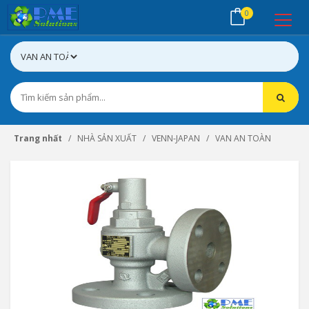
0
Trang nhất
NHÀ SẢN XUẤT
VENN-JAPAN
VAN AN TOÀN