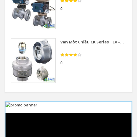
0
Van Một Chiều CK Series TLV –...
0
------------------------------------------