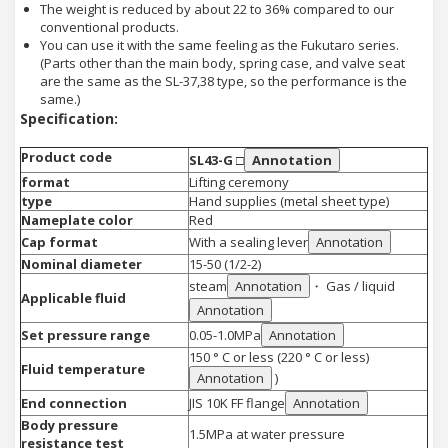
The weight is reduced by about 22 to 36% compared to our
conventional products.
You can use it with the same feeling as the Fukutaro series.
(Parts other than the main body, spring case, and valve seat
are the same as the SL-37,38 type, so the performance is the
same.)
Specification:
Product code
SL43-G □
Annotation
format
Lifting ceremony
type
Hand supplies (metal sheet type)
Nameplate color
Red
Cap format
With a sealing lever
Annotation
Nominal diameter
15-50 (1/2-2)
steam
Annotation
・ Gas / liquid
Applicable fluid
Annotation
Set pressure range
0.05-1.0MPa
Annotation
150 ° C or less (220 ° C or less)
Fluid temperature
Annotation
)
End connection
JIS 10K FF flange
Annotation
Body pressure
1.5MPa at water pressure
resistance test