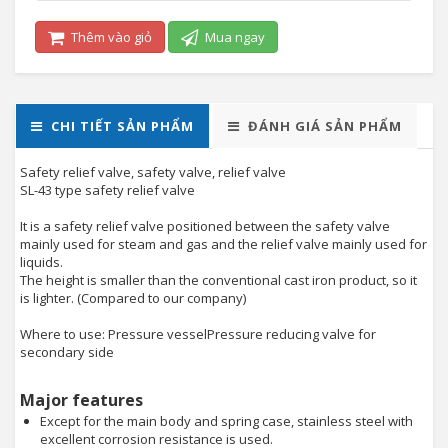
Thêm vào giỏ
Mua ngay
CHI TIẾT SẢN PHẨM
ĐÁNH GIÁ SẢN PHẨM
Safety relief valve, safety valve, relief valve
SL-43 type safety relief valve
It is a safety relief valve positioned between the safety valve
mainly used for steam and gas and the relief valve mainly used for
liquids.
The height is smaller than the conventional cast iron product, so it
is lighter. (Compared to our company)
Where to use: Pressure vesselPressure reducing valve for
secondary side
Major features
Except for the main body and spring case, stainless steel with
excellent corrosion resistance is used.