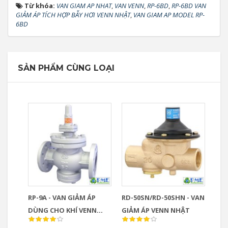
Từ khóa:
VAN GIAM AP NHAT
,
VAN VENN
,
RP-6BD
,
RP-6BD VAN
GIẢM ÁP TÍCH HỢP BẪY HƠI VENN NHẬT
,
VAN GIAM AP MODEL RP-
6BD
SẢN PHẨM CÙNG LOẠI
RP-9A - VAN GIẢM ÁP
RD-50SN/RD-50SHN - VAN
DÙNG CHO KHÍ VENN
GIẢM ÁP VENN NHẬT
NHẬT