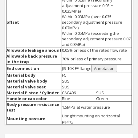
Within 0.02MPa (secondary
adjustment pressure 0.03 ~
0.035MPa)
Within 0.03MPa (over 0.035
offset
secondary adjustment pressure
0.07MPa)
Within 0.05MPa (exceeding the
secondary adjustment pressure 0.07
and 0.8MPa)
Allowable leakage amount
0.05% or less of the rated flow rate
Allowable back pressure
70% or less of primary pressure
in the trap
End connection
JIS 10K FF flange
Annotation
Material body
FC
Material Valve body
SUS
Material Valve seat
SUS
Material Piston / Cylinder
CAC406
SUS
Handle or cap color
Blue
Green
Body pressure resistance
1.5MPa at water pressure
test
Upright mounting on horizontal
Mounting posture
piping