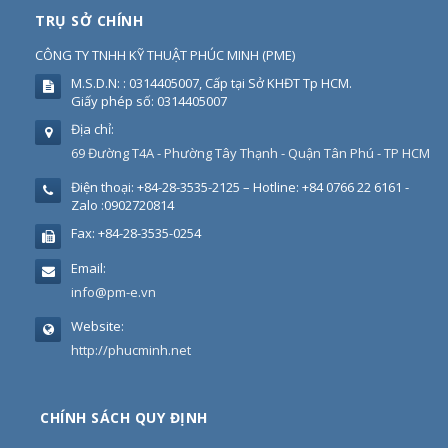
TRỤ SỞ CHÍNH
CÔNG TY TNHH KỸ THUẬT PHÚC MINH
(
PME
)
M.S.D.N: : 0314405007, Cấp tại Sở KHĐT Tp HCM.
Giấy phép số: 0314405007
Địa chỉ:
69 Đường T4A - Phường Tây Thạnh - Quận Tân Phú - TP HCM
Điện thoại:
+84-28-3535-2125 – Hotline: +84 0766 22 6161 -
Zalo :0902720814
Fax:
+84-28-3535-0254
Email:
info@pm-e.vn
Website:
http://phucminh.net
CHÍNH SÁCH QUY ĐỊNH