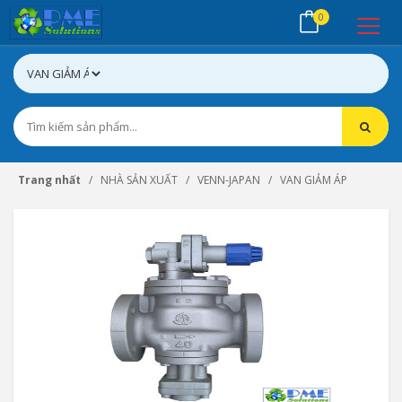
0
Trang nhất
NHÀ SẢN XUẤT
VENN-JAPAN
VAN GIẢM ÁP