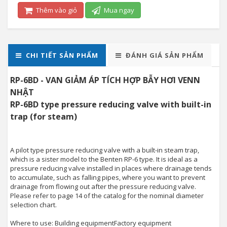
Thêm vào giỏ
Mua ngay
CHI TIẾT SẢN PHẨM
ĐÁNH GIÁ SẢN PHẨM
RP-6BD - VAN GIẢM ÁP TÍCH HỢP BẪY HƠI VENN
NHẬT
RP-6BD type pressure reducing valve with built-in
trap (for steam)
A pilot type pressure reducing valve with a built-in steam trap,
which is a sister model to the Benten RP-6 type. It is ideal as a
pressure reducing valve installed in places where drainage tends
to accumulate, such as falling pipes, where you want to prevent
drainage from flowing out after the pressure reducing valve.
Please refer to page 14 of the catalog for the nominal diameter
selection chart.
Where to use: Building equipmentFactory equipment