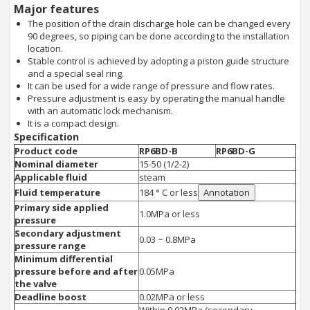
Major features
The position of the drain discharge hole can be changed every
90 degrees, so piping can be done according to the installation
location.
Stable control is achieved by adopting a piston guide structure
and a special seal ring.
It can be used for a wide range of pressure and flow rates.
Pressure adjustment is easy by operating the manual handle
with an automatic lock mechanism.
It is a compact design.
Specification
Product code
RP6BD-B
RP6BD-G
Nominal diameter
15-50 (1/2-2)
Applicable fluid
steam
Fluid temperature
184 ° C or less
Annotation
Primary side applied
1.0MPa or less
pressure
Secondary adjustment
0.03 ~ 0.8MPa
pressure range
Minimum differential
pressure before and after
0.05MPa
the valve
Deadline boost
0.02MPa or less