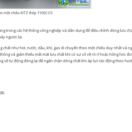
an một chiều KITZ thép 150SCOS
dụng trong các hệ thống công nghiệp và dân dụng để điều chỉnh dòng lưu ch
ảy ngược lại.
g chất như hơi, nước, dầu, khí, gas di chuyển theo một chiều duy nhất và n
ệ thống và giảm thiểu mất mát lưu chất khi có sự cố về rò rỉ hoặc hỏng hóc đ
ng sẽ tự động đóng lại để ngăn chặn dòng chất khi áp lực tác động theo hư
ật)