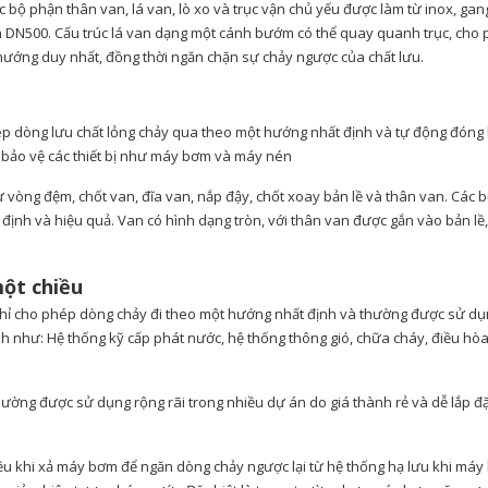
c bộ phận thân van, lá van, lò xo và trục vận chủ yếu được làm từ inox, gan
n DN500. Cấu trúc lá van dạng một cánh bướm có thể quay quanh trục, cho
 hướng duy nhất, đồng thời ngăn chặn sự chảy ngược của chất lưu.
ép dòng lưu chất lỏng chảy qua theo một hướng nhất định và tự động đóng l
, bảo vệ các thiết bị như máy bơm và máy nén
vòng đệm, chốt van, đĩa van, nắp đậy, chốt xoay bản lề và thân van. Các 
ịnh và hiệu quả. Van có hình dạng tròn, với thân van được gắn vào bản lề
ột chiều
 chỉ cho phép dòng chảy đi theo một hướng nhất định và thường được sử d
ình như: Hệ thống kỹ cấp phát nước, hệ thống thông gió, chữa cháy, điều hò
thường được sử dụng rộng rãi trong nhiều dự án do giá thành rẻ và dễ lắp đặ
u khi xả máy bơm để ngăn dòng chảy ngược lại từ hệ thống hạ lưu khi má