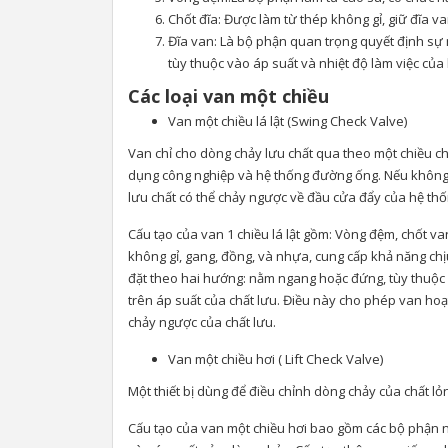
Chốt đĩa: Được làm từ thép không gỉ, giữ đĩa va
Đĩa van: Là bộ phận quan trọng quyết định sự 
tùy thuộc vào áp suất và nhiệt độ làm việc của
Các loại van một chiều
Van một chiều lá lật (Swing Check Valve)
Van chỉ cho dòng chảy lưu chất qua theo một chiều ch
dụng công nghiệp và hệ thống đường ống. Nếu không có
lưu chất có thể chảy ngược về đầu cửa đẩy của hệ thố
Cấu tạo của van 1 chiều lá lật gồm: Vòng đệm, chốt van
không gỉ, gang, đồng, và nhựa, cung cấp khả năng chị
đặt theo hai hướng: nằm ngang hoặc đứng, tùy thuộc
trên áp suất của chất lưu. Điều này cho phép van ho
chảy ngược của chất lưu.
Van một chiều hơi ( Lift Check Valve)
Một thiết bị dùng để điều chỉnh dòng chảy của chất 
Cấu tạo của van một chiều hơi bao gồm các bộ phận n