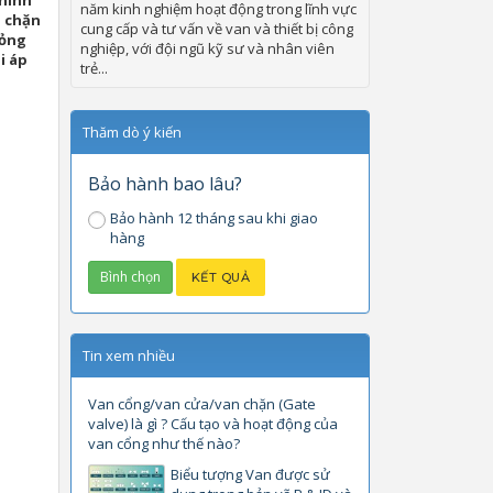
chính
năm kinh nghiệm hoạt động trong lĩnh vực
n chặn
cung cấp và tư vấn về van và thiết bị công
hỏng
nghiệp, với đội ngũ kỹ sư và nhân viên
i áp
trẻ...
Thăm dò ý kiến
Bảo hành bao lâu?
Bảo hành 12 tháng sau khi giao
hàng
Tin xem nhiều
Van cổng/van cửa/van chặn (Gate
valve) là gì ? Cấu tạo và hoạt động của
van cổng như thế nào?
Biểu tượng Van được sử