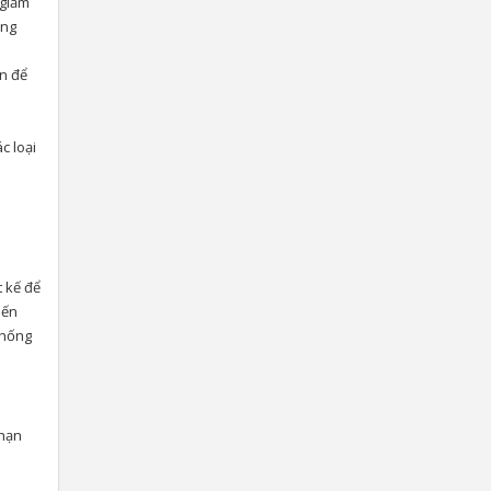
 giảm
ạng
en để
c loại
t kế để
iến
thống
 hạn