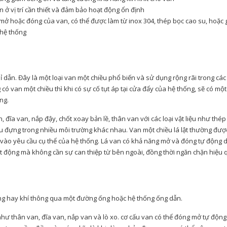
n ở vị trí cần thiết và đảm bảo hoạt động ổn định
mở hoặc đóng của van, có thể được làm từ inox 304, thép bọc cao su, hoặc 
 hệ thống
ỉ dẫn. Đây là một loại van một chiều phổ biến và sử dụng rộng rãi trong cá
 van một chiều thì khi có sự cố tụt áp tại cửa đẩy của hệ thống, sẽ có mộ
ng.
, đĩa van, nắp đậy, chốt xoay bản lề, thân van với các loại vật liệu như thép
u đựng trong nhiều môi trường khác nhau. Van một chiều lá lật thường đượ
 vào yêu cầu cụ thể của hệ thống. Lá van có khả năng mở và đóng tự động 
ạt động mà không cần sự can thiệp từ bên ngoài, đồng thời ngăn chặn hiệu 
lỏng hay khí thông qua một đường ống hoặc hệ thống ống dẫn.
hư thân van, đĩa van, nắp van và lò xo. cơ cấu van có thể đóng mở tự độn