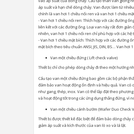
vào áp suất của dòng chảy. Cấu tạo thân van giống nh
áp suất và hạn chế dòng chảy. Van được làm từ nhiều 
chính là van hơi 1 chiều nối ren và van hơi 1 chiều mặ
- Van hơi 1 chiều nối ren: Thích hợp với các đường ốn
liên kết với các đường ống. Loại van này rất đơn giản
nhiên, van hơi 1 chiều nối ren chỉ phù hợp với các hệ 
- Van hơi 1 chiều mặt bích: Thích hợp với các đường ố
mặt bích theo tiêu chuẩn ANSI, JIS, DIN, BS… Van hơi 1
Van một chiều đứng ( Lift check valve)
Thiết bị chỉ cho phép dòng chảy đi theo một hướng nh
Cấu tạo van một chiều đứng bao gồm các bộ phận thân 
đảm bảo van hoạt động ổn định và hiệu quả. Van có dạn
như gang, thép, inox. Van có thể lắp đặt theo phươ
và hoạt động tốt trong các ứng dụng thẳng đứng, vì n
Van một chiều cánh bướm (Wafer Duo Check V
Thiết bị được thiết kế đặc biệt để đảm bảo dòng chảy 
giảm áp suất và kích thước của van lò xo và lá lật.