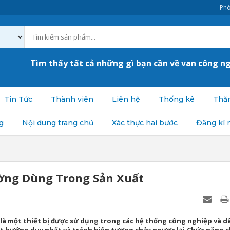
Phò
Tìm thấy tất cả những gì bạn cần về van công n
Tin Tức
Thành viên
Liên hệ
Thống kê
Thăm
g
Nội dung trang chủ
Xác thực hai bước
Đăng kí 
ờng Dùng Trong Sản Xuất
) là một thiết bị được sử dụng trong các hệ thống công nghiệp và d