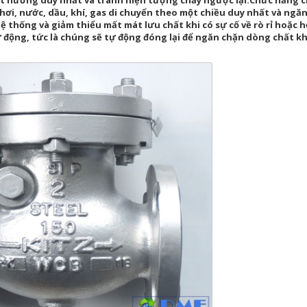
ột hướng duy nhất và tránh hiện tượng chảy ngược lại.Chức năng 
 hơi, nước, dầu, khí, gas di chuyển theo một chiều duy nhất và ngă
hệ thống và giảm thiểu mất mát lưu chất khi có sự cố về rò rỉ hoặc 
động, tức là chúng sẽ tự động đóng lại để ngăn chặn dòng chất kh