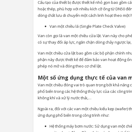
Cấu tạo của thiết bị được thiết kế nhỏ gọn bao gồm cá
hoặc thép, phù hợp với nhiều kích cỡ ống từ DN50 đế
dòng chất lưu di chuyển một cách linh hoạt theo một
Van một chiều lá (Single Plate Check Valve)
Van còn gọi là van một chiều cửa lật. Van này cho ph
có sự thay đổi áp lực, ngăn chặn dòng chảy ngược lại
Van một chiều cửa lật bao gồm các bộ phận chính như 
phận này được thiết kế để đảm bảo van hoạt động ổn đ
phép nó mở và đóng theo cơ chế lật.
Một số ứng dụng thực tế của van m
Van một chiều đóng vai trò quan trọng bởi khả năng
phổ biến trong các hệ thống thủy lực của các công tr
không khí và xử lý nước thải,…
Ngoài ra, đối với các van một chiều kiểu kẹp (wafer) 
ứng dụng phổ biến trong công trình như:
Hệ thống máy bơm nước: Sử dụng van một chiề