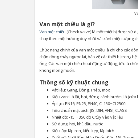
V
Van một chiều là gì?
Van một chiều
(Check valve) là một thiết bị được sử 
chảy theo một hướng duy nhất và tránh hiện tượng ch
Chức năng chính của van một chiều là chỉ cho các dòn
chặn dòng chảy ngược lại, bảo vệ các thiết bị trong h
ống. Các van một chiều hoạt động tự động, tức là chú
không mong muốn.
Thông số kỹ thuật chung
Vật liệu: Gang, Đồng, Thép, Inox
Kiểu van: Lá lật, hơi, đứng, cánh bướm, lá (cửa l
Áp lực: PN16, PN25, PN40, CL150~CL2500
Tiêu chuẩn mặt bích: JIS, DIN, ANSI, CLASS
Nhiệt độ: -15 ~ 350 độ C tùy vào vật liệu
Sử dụng: hơi, khí, dầu, nước
Kiểu lắp: lắp ren, kiểu kẹp, lắp bích
Xuất xứ: Nhật Bản, Hàn Quốc, Đức, Mỹ, Trung.