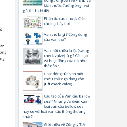
dụng trong bản vẽ P & ID và
kích thước đường ống - với
giải thích chi tiết
Phân tích ưu nhược điểm
các loại bẫy hơi
ất
Van thở là gì ? Công dụng
của van thở?
găn
Van một chiều lá lật (swing
ường
check valve) là gì? Cấu tạo
ớng
và hoạt động của nó như
thế nào?
Hoạt động của van một
chiều chữ ngã dạng côn
(Lift check valve)
Cấu tạo của Van cầu bellow
seal? Những ưu điểm của
loại van cầu bellow seal
này so với loại van cầu thông thường
khác?
Giới thiệu về Công ty TLV