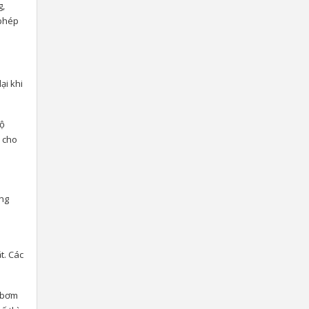
g,
 phép
ại khi
bộ
, cho
ụng
a
t. Các
y bơm