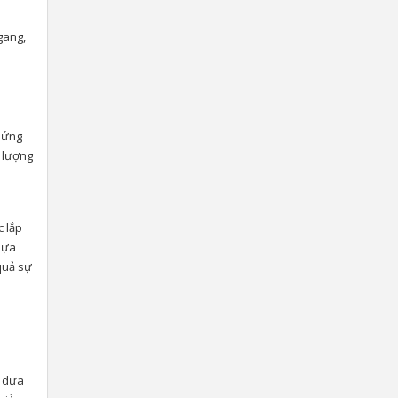
gang,
c ứng
t lượng
c lắp
dựa
quả sự
g dựa