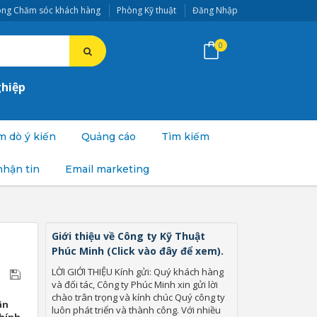
ng Chăm sóc khách hàng
Phòng Kỹ thuật
Đăng Nhập
0
ghiệp
 dò ý kiến
Quảng cáo
Tìm kiếm
nhận tin
Email marketing
Giới thiệu về Công ty Kỹ Thuật
Phúc Minh (Click vào đây để xem).
LỜI GIỚI THIỆU Kính gửi: Quý khách hàng
và đối tác, Công ty Phúc Minh xin gửi lời
chào trân trọng và kính chúc Quý công ty
ân
luôn phát triển và thành công. Với nhiều