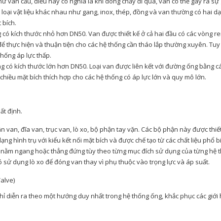
ư van cầu, điều này có nghĩa là khi dòng chảy đi qua, van có thể gây ra sự
loại vật liệu khác nhau như gang, inox, thép, đồng và van thường có hai d
t bích.
g có kích thước nhỏ hơn DN50. Van được thiết kế ở cả hai đầu có các vòng r
 để thực hiện và thuận tiện cho các hệ thống cần tháo lắp thường xuyên. Tuy
thống áp lực thấp.
ng có kích thước lớn hơn DN50. Loại van được liên kết với đường ống bằng cá
 chiều mặt bích thích hợp cho các hệ thống có áp lực lớn và quy mô lớn.
ất định.
van, đĩa van, trục van, lò xo, bộ phận tay vặn. Các bộ phận này được thiế
g hình trụ với kiểu kết nối mặt bích và được chế tạo từ các chất liệu phổ b
ng nằm ngang hoặc thẳng đứng tùy theo từng mục đích sử dụng của từng hệ 
ó sử dụng lò xo để đóng van thay vì phụ thuộc vào trọng lực và áp suất.
alve)
chỉ diễn ra theo một hướng duy nhất trong hệ thống ống, khắc phục các giới