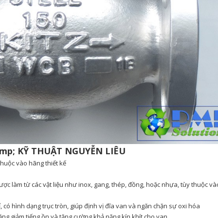
thuộc vào hãng thiết kế
ợc làm từ các vật liệu như inox, gang, thép, đồng, hoặc nhựa, tùy thuộc v
 có hình dạng trục tròn, giúp định vị đĩa van và ngăn chặn sự oxi hóa
ng giảm tiếng ồn và tăng cường khả năng kín khít cho van