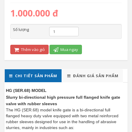
1.000.000 đ
Số lượng
Thêm vào giỏ
Mua ngay
CHI TIẾT SẢN PHẨM
ĐÁNH GIÁ SẢN PHẨM
HG (SER.68) MODEL
Slurry bi-directional high pressure full flanged knife gate
valve with rubber sleeves
The HG (SER.68) model knife gate is a bi-directional full
flanged heavy duty valve equipped with two metal reinforced
rubber sleeves designed for use in the handling of abrasive
slurries, mainly in industries such as: