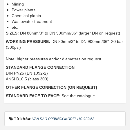
Mining
Power plants
Chemical plants
Wastewater treatment
etc.
SIZES:
DN 80mm/3" to DN 900mm/36" (larger DN on request)
WORKING PRESSURE:
DN 80mm/3" to DN 900mm/36": 20 bar
(300psi)
Note: higher pressures and/or diameters on request
STANDARD FLANGE CONNECTION
DIN PN25 (EN 1092-2)
ANSI B16.5 (class 300)
OTHER FLANGE CONNECTION (ON REQUEST)
STANDARD FACE TO FACE:
See the catalogue
Từ khóa:
VAN DAO ORBINOX MODEL HG SER.68