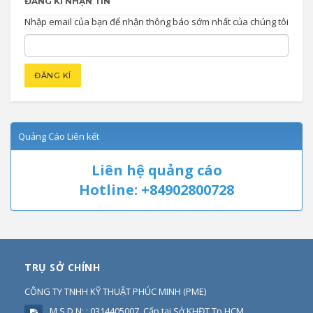
ĐĂNG KÍ NHẬN TIN
Nhập email của bạn để nhận thông báo sớm nhất của chúng tôi
Quảng Cáo Liên kết
Liên hệ quảng cáo
Hotline: +84902800728
TRỤ SỞ CHÍNH
CÔNG TY TNHH KỸ THUẬT PHÚC MINH
(
PME
)
M.S.D.N: : 0314405007, Cấp tại Sở KHĐT Tp HCM.