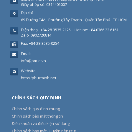
Giấy phép số: 0314405007
Địa chỉ:
69 Đường T4A - Phường Tây Thạnh - Quận Tân Phú - TP HCM
Điện thoại:
+84-28-3535-2125 – Hotline: +84 0766 22 6161 -
Zalo :0902720814
Fax:
+84-28-3535-0254
Email:
info@pm-e.vn
Website:
http://phucminh.net
CHÍNH SÁCH QUY ĐỊNH
Chính sách quy định chung
Chính sách bảo mật thông tin
Điều khoản và điều kiện sử dụng
Chính sách bảo mật (Quyền riêng tư)