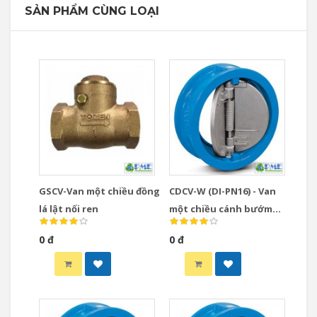
SẢN PHẨM CÙNG LOẠI
GSCV-Van một chiều đồng
CDCV-W (DI-PN16) - Van
lá lật nối ren
một chiều cánh bướm
PN16 thân gang xám đĩa
0 đ
0 đ
gang dẻo