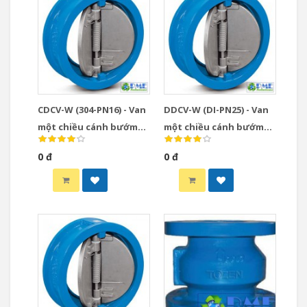
CDCV-W (304-PN16) - Van
DDCV-W (DI-PN25) - Van
một chiều cánh bướm
một chiều cánh bướm
gang xám đĩa inox 304
PN25 thân & đĩa gang dẻo
0 đ
0 đ