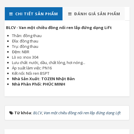
CHI TIẾT SẢN PHẨM
ĐÁNH GIÁ SẢN PHẨM
BLCV - Van một chiều đồng nối ren lắp đứng dạng Lift
Thân: đồng thau
Đĩa: đồng thau
Trụ: đồng thau
Đệm: NBR
Lò xo: inox 304
Lưu chất: nước, dầu, chất lỏng, hơi nóng...
Áp suất làm việc: PN16
Kết nối: Nối ren BSPT
Nhà Sản Xuất: TOZEN Nhật Bản
Nhà Phân Phối: PHÚC MINH
Từ khóa:
BLCV
,
Van một chiều đồng nối ren lắp đứng dạng Lift