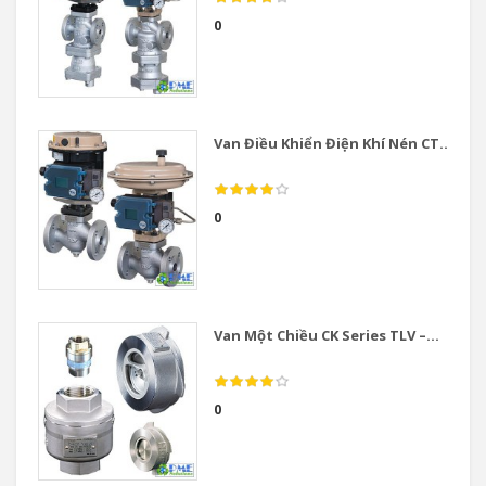
0
Van Điều Khiển Điện Khí Nén CT...
0
Van Một Chiều CK Series TLV –...
0