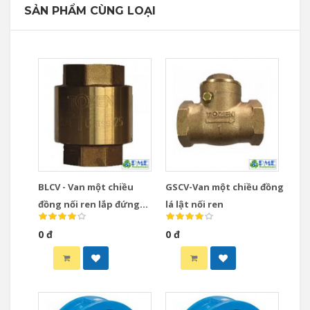
SẢN PHẨM CÙNG LOẠI
BLCV - Van một chiều
GSCV-Van một chiều đồng
đồng nối ren lắp đứng
lá lật nối ren
dạng Lift
0 đ
0 đ