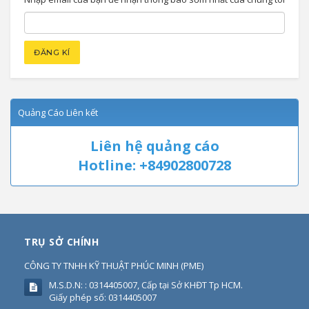
Quảng Cáo Liên kết
Liên hệ quảng cáo
Hotline: +84902800728
TRỤ SỞ CHÍNH
CÔNG TY TNHH KỸ THUẬT PHÚC MINH
(
PME
)
M.S.D.N: : 0314405007, Cấp tại Sở KHĐT Tp HCM.
Giấy phép số: 0314405007