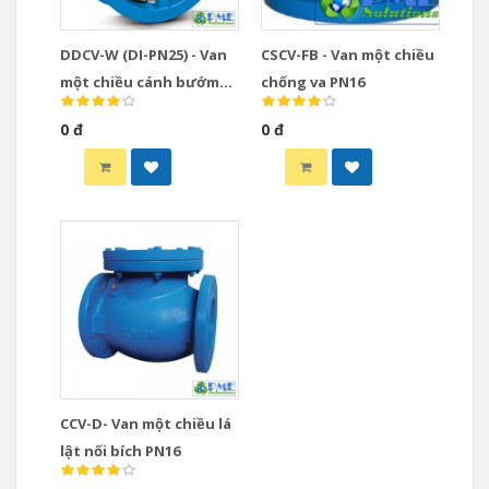
DDCV-W (DI-PN25) - Van
CSCV-FB - Van một chiều
một chiều cánh bướm
chống va PN16
PN25 thân & đĩa gang dẻo
0 đ
0 đ
CCV-D- Van một chiều lá
lật nối bích PN16