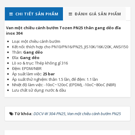
CHI TIẾT SẢN PHẨM
ĐÁNH GIÁ SẢN PHẨM
Van một chiều cánh bướm Tozen PN25 thân gang dẻo đĩa
inox 304
Loại: một chiều cánh bướm
Kết nối: thích hợp cho PN10/PN16/PN25, JIS10K/16K/20K, ANSI150
Thân:
Gang dẻo
Đĩa:
Gang dẻo
Lò xo & trục: Thép không gỉ 316
Đệm: EPDM/NBR
Áp suất làm việc:
25 bar
Áp suất thử nghiệm: thân 1.5 lần, đế đệm: 1.1 lần
Nhiệt độ làm việc: -10oC~120oC (EPDM), -10oC~80oC (NBR)
Lưu chất sử dụng: nước & dầu
Từ khóa:
DDCV-W 304-PN25
,
Van một chiều cánh bướm PN25