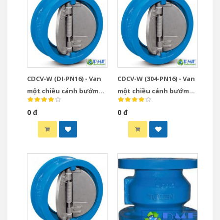
CDCV-W (DI-PN16) - Van
CDCV-W (304-PN16) - Van
một chiều cánh bướm
một chiều cánh bướm
PN16 thân gang xám đĩa
gang xám đĩa inox 304
0 đ
0 đ
gang dẻo