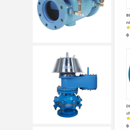
B
n
0
D
c
t
0