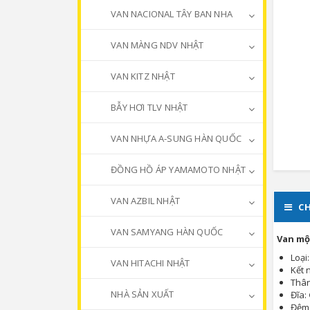
VAN NACIONAL TÂY BAN NHA
VAN MÀNG NDV NHẬT
VAN KITZ NHẬT
BẪY HƠI TLV NHẬT
VAN NHỰA A-SUNG HÀN QUỐC
ĐỒNG HỒ ÁP YAMAMOTO NHẬT
VAN AZBIL NHẬT
CH
VAN SAMYANG HÀN QUỐC
Van mộ
Loại
VAN HITACHI NHẬT
Kết 
Thâ
NHÀ SẢN XUẤT
Đĩa:
Đệm