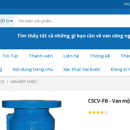
Phò
Tìm thấy tất cả những gì bạn cần về van công n
Tin Tức
Thành viên
Liên hệ
Thống kê
Thăm
g
Nội dung trang chủ
Xác thực hai bước
Đăng kí 
CƠ
VAN MỘT CHIỀU
CSCV-FB - Van mộ