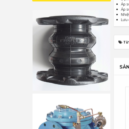
Áp s
Áp s
Nhiệ
Lưu 
Từ
SẢN