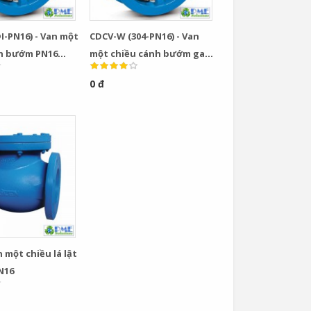
I-PN16) - Van một
CDCV-W (304-PN16) - Van
nh bướm PN16
một chiều cánh bướm gang
 xám đĩa gang
xám đĩa inox 304
0 đ
 một chiều lá lật
N16