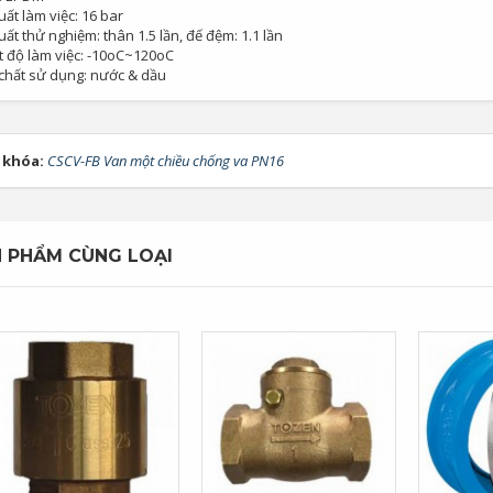
uất làm việc: 16 bar
uất thử nghiệm: thân 1.5 lần, đế đệm: 1.1 lần
t độ làm việc: -10oC~120oC
chất sử dụng: nước & dầu
 khóa:
CSCV-FB Van một chiều chống va PN16
 PHẨM CÙNG LOẠI