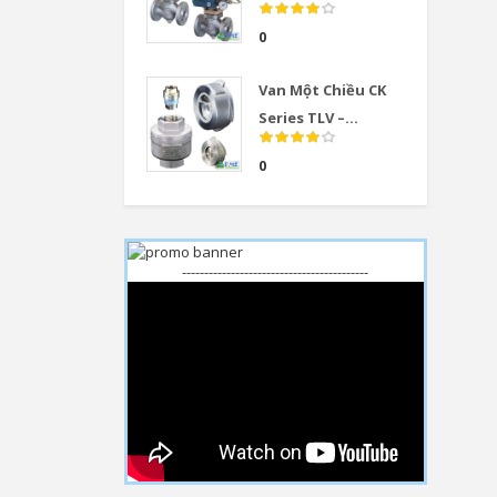
0
Van Một Chiều CK
Series TLV –...
0
------------------------------------------