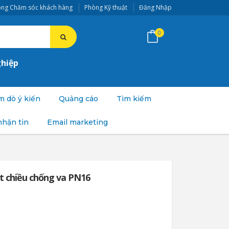
ng Chăm sóc khách hàng
Phòng Kỹ thuật
Đăng Nhập
0
ghiệp
 dò ý kiến
Quảng cáo
Tìm kiếm
nhận tin
Email marketing
t chiều chống va PN16