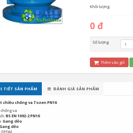
Khối lượng:
0 đ
Số lượng
Thêm vào giỏ
I TIẾT SẢN PHẨM
ĐÁNH GIÁ SẢN PHẨM
t chiều chống va Tozen PN16
: chống va
nối:
BS EN 1092-2 PN16
n:
Gang dẻo
Gang dẻo
: EPDM