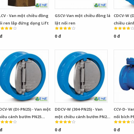
LCV - Van một chiều đồng
GSCV-Van một chiều đồng lá
CDCV-W (D
ối ren lắp đứng dạng Lift
lật nối ren
chiều cá
thân gang
 đ
0 đ
0 đ
dẻo
DCV-W (DI-PN25) - Van một
DDCV-W (304-PN25) - Van
CCV-D- Van
hiều cánh bướm PN25
một chiều cánh bướm PN25
nối bích P
hân & đĩa gang dẻo
thân gang dẻo đĩa inox 304
 đ
0 đ
0 đ